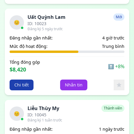
Uất Quỳnh Lam
Mới
😊
ID: 10023
Đăng ký 5 ngày trước
Đăng nhập gần nhất:
4 giờ trước
Mức độ hoạt động:
Trung bình
Tổng đóng góp
⬆
+8%
$8,420
Chi tiết
Nhắn tin
Liễu Thùy My
Thành viên
😊
ID: 10045
Đăng ký 1 tuần trước
Đăng nhập gần nhất:
1 ngày trước