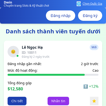
Dwin
🌐
Chọn Quốc Gia
Chuyên trang Slots & Kỹ thuật chơi
Đăng nhập
Đăng ký
Danh sách thành viên tuyến dưới
Lê Ngọc Hạ
Mới
😊
ID: 10011
Đăng ký 2 ngày trước
Đăng nhập gần nhất:
2 giờ trước
Mức độ hoạt động:
Cao
Tổng đóng góp
⬆
+12%
$12,580
Chi tiết
Nhắn tin