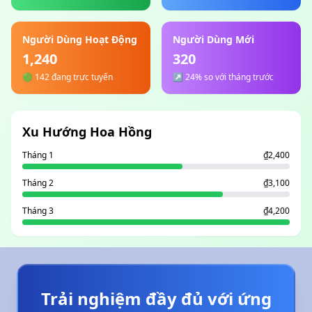
Người Dùng Hoạt Động
Người Dùng Mới
1,240
320
🟢 142 đang trực tuyến
↗ 24% so với tháng trước
Xu Hướng Hoa Hồng
Tháng 1
₫2,400
Tháng 2
₫3,100
Tháng 3
₫4,200
Trải nghiệm đầy đủ với ứng