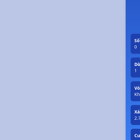
Số
0
Dò
1
Vò
Kh
Xá
2.
Cư